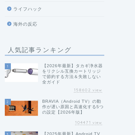
ライフハック
海外の反応
人気記事ランキング
【2026年最新】タカギ浄水器
1
をリクシル互換カートリッジ
で節約する方法＆失敗しない
全ガイド
158602
view
BRAVIA（Android TV）の動
2
作が遅い原因と高速化する5つ
の設定【2026年版】
104471
view
【2025年最新】Android TV
3