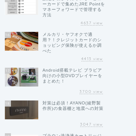
ーカードで集めたJRE Pointを
マネーフォワードで管理する
方法
4637
view
メルカリ・ヤフオクで適
16
用？！クレジットカードのシ
ョッピング保険が使えるか調
べた
4413
view
Android搭載テレビ ブラビア
17
向けの小型DVDプレイヤーを
まとめた！
3700
view
対策は必須！AYANO(綾野製
18
作所)の食器棚と地震への対策
3047
view
ブラウン洗浄液カートリッジ