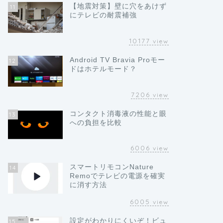
【地震対策】壁に穴をあけず
11
にテレビの耐震補強
10177
view
Android TV Bravia Proモー
12
ドはホテルモード？
7206
view
コンタクト消毒液の性能と眼
13
への負担を比較
6006
view
スマートリモコンNature
14
Remoでテレビの電源を確実
に消す方法
6005
view
設定がわかりにくいぞ！ビュ
15