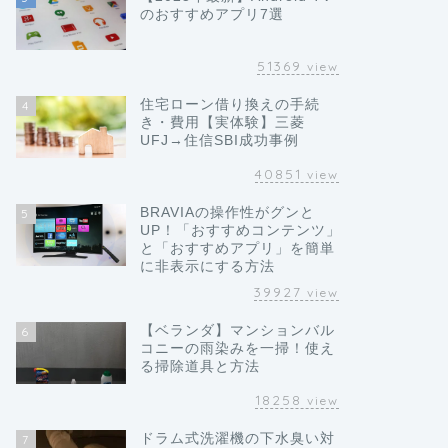
のおすすめアプリ7選
51369
view
住宅ローン借り換えの手続
4
き・費用【実体験】三菱
UFJ→住信SBI成功事例
40851
view
BRAVIAの操作性がグンと
5
UP！「おすすめコンテンツ」
と「おすすめアプリ」を簡単
に非表示にする方法
39927
view
【ベランダ】マンションバル
6
コニーの雨染みを一掃！使え
る掃除道具と方法
18258
view
ドラム式洗濯機の下水臭い対
7