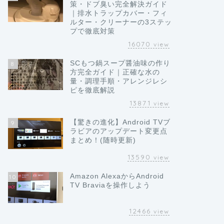
策・ドブ臭い完全解決ガイド
｜排水トラップカバー・フィ
ルター・クリーナーの3ステッ
プで徹底対策
16070
view
SCもつ鍋スープ醤油味の作り
8
方完全ガイド｜正確な水の
量・調理手順・アレンジレシ
ピを徹底解説
13871
view
【驚きの進化】Android TVブ
9
ラビアのアップデート変更点
まとめ！(随時更新)
13590
view
Amazon AlexaからAndroid
10
TV Braviaを操作しよう
12466
view