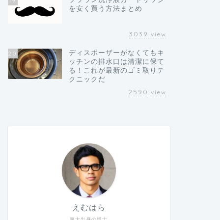
19
を安く買う方法まとめ
3039
view
ディスポーザーがなくてもキ
20
ッチンの排水口は清潔に保て
る！これが最新のゴミ取りテ
クニックだ
2590
view
えむはら
東大出身の博士