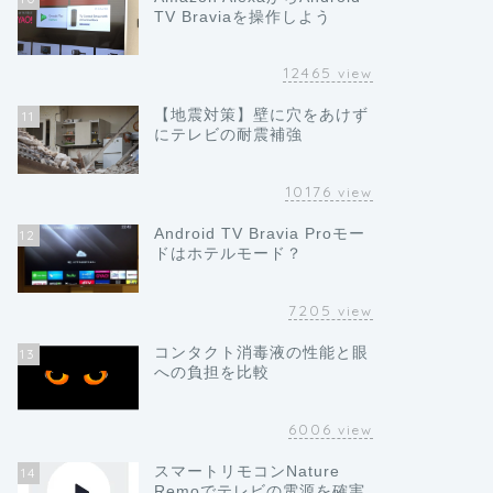
TV Braviaを操作しよう
12465
view
【地震対策】壁に穴をあけず
11
にテレビの耐震補強
10176
view
Android TV Bravia Proモー
12
ドはホテルモード？
7205
view
コンタクト消毒液の性能と眼
13
への負担を比較
6006
view
スマートリモコンNature
14
Remoでテレビの電源を確実