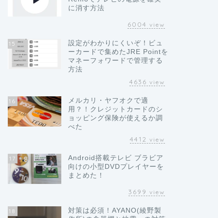
に消す方法
6004
view
設定がわかりにくいぞ！ビュ
15
ーカードで集めたJRE Pointを
マネーフォワードで管理する
方法
4636
view
メルカリ・ヤフオクで適
16
用？！クレジットカードのシ
ョッピング保険が使えるか調
べた
4412
view
Android搭載テレビ ブラビア
17
向けの小型DVDプレイヤーを
まとめた！
3699
view
対策は必須！AYANO(綾野製
18