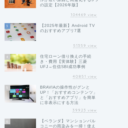
の設定【2026年版】
104469
view
【2025年最新】Android TV
3
のおすすめアプリ7選
51359
view
住宅ローン借り換えの手続
4
き・費用【実体験】三菱
UFJ→住信SBI成功事例
40851
view
BRAVIAの操作性がグンと
5
UP！「おすすめコンテンツ」
と「おすすめアプリ」を簡単
に非表示にする方法
39923
view
【ベランダ】マンションバル
6
コニーの雨染みを一掃！使え