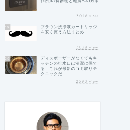
作所)の食器棚と地震への対策
3046
view
ブラウン洗浄液カートリッジ
19
を安く買う方法まとめ
3038
view
ディスポーザーがなくてもキ
20
ッチンの排水口は清潔に保て
る！これが最新のゴミ取りテ
クニックだ
2590
view