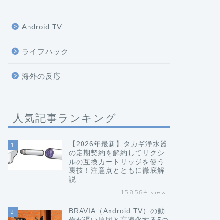
Android TV
ライフハック
海外の反応
人気記事ランキング
【2026年最新】タカギ浄水器
1
の定期契約を解約してリクシ
ルの互換カートリッジを使う
裏技！注意点とともに徹底解
説
158584
view
BRAVIA（Android TV）の動
2
作が遅い原因と高速化する5つ