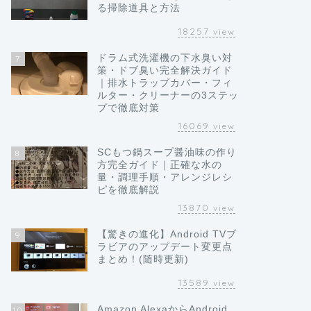
る掃除道具と方法
18257
view
ドラム式洗濯機の下水臭い対
7
策・ドブ臭い完全解決ガイド
｜排水トラップカバー・フィ
ルター・クリーナーの3ステッ
プで徹底対策
16069
view
SCもつ鍋スープ醤油味の作り
8
方完全ガイド｜正確な水の
量・調理手順・アレンジレシ
ピを徹底解説
13870
view
【驚きの進化】Android TVブ
9
ラビアのアップデート変更点
まとめ！(随時更新)
13589
view
Amazon AlexaからAndroid
10