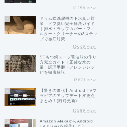
18258
view
ドラム式洗濯機の下水臭い対
7
策・ドブ臭い完全解決ガイド
｜排水トラップカバー・フィ
ルター・クリーナーの3ステッ
プで徹底対策
16069
view
SCもつ鍋スープ醤油味の作り
8
方完全ガイド｜正確な水の
量・調理手順・アレンジレシ
ピを徹底解説
13871
view
【驚きの進化】Android TVブ
9
ラビアのアップデート変更点
まとめ！(随時更新)
13589
view
Amazon AlexaからAndroid
10
TV Braviaを操作しよう