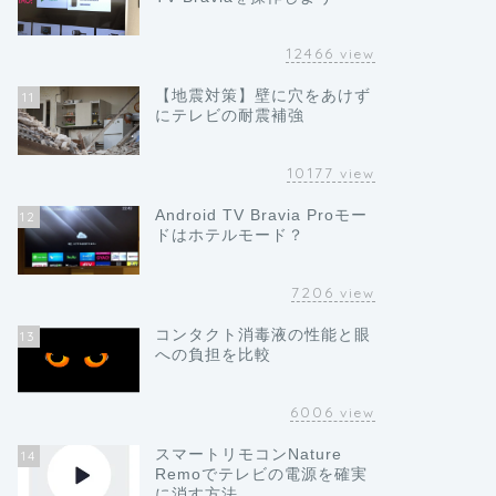
12466
view
【地震対策】壁に穴をあけず
11
にテレビの耐震補強
10177
view
Android TV Bravia Proモー
12
ドはホテルモード？
7206
view
コンタクト消毒液の性能と眼
13
への負担を比較
6006
view
スマートリモコンNature
14
Remoでテレビの電源を確実
に消す方法