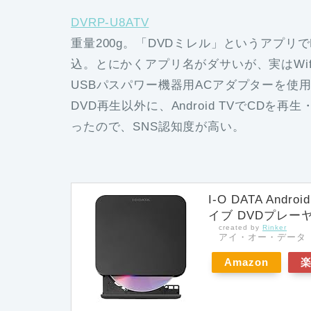
DVRP-U8ATV
重量200g。「DVDミレル」というアプリ
込。とにかくアプリ名がダサいが、実はWi
USBパスパワー機器用ACアダプターを使
DVD再生以外に、Android TVでCDを再
ったので、SNS認知度が高い。
I-O DATA And
イブ DVDプレーヤー
created by
Rinker
アイ・オー・データ
Amazon