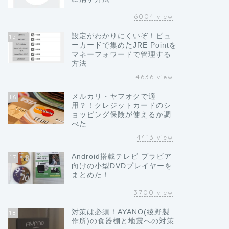
6004
view
設定がわかりにくいぞ！ビュ
15
ーカードで集めたJRE Pointを
マネーフォワードで管理する
方法
4636
view
メルカリ・ヤフオクで適
16
用？！クレジットカードのシ
ョッピング保険が使えるか調
べた
4413
view
Android搭載テレビ ブラビア
17
向けの小型DVDプレイヤーを
まとめた！
3700
view
対策は必須！AYANO(綾野製
18
作所)の食器棚と地震への対策