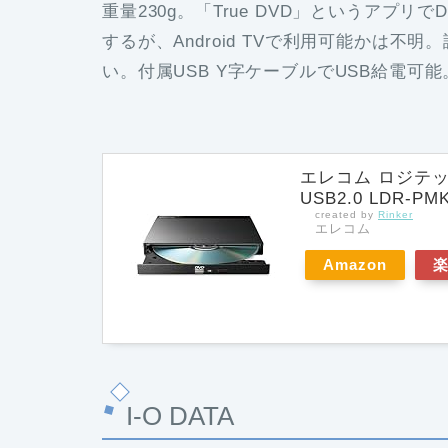
重量230g。「True DVD」というアプ
するが、Android TVで利用可能かは
い。付属USB Y字ケーブルでUSB給電可
エレコム ロジテック
USB2.0 LDR-PM
created by
Rinker
エレコム
Amazon
I-O DATA