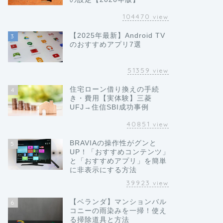
104470
view
【2025年最新】Android TV
3
のおすすめアプリ7選
51359
view
住宅ローン借り換えの手続
4
き・費用【実体験】三菱
UFJ→住信SBI成功事例
40851
view
BRAVIAの操作性がグンと
5
UP！「おすすめコンテンツ」
と「おすすめアプリ」を簡単
に非表示にする方法
39923
view
【ベランダ】マンションバル
6
コニーの雨染みを一掃！使え
る掃除道具と方法