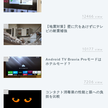
12466
view
11
【地震対策】壁に穴をあけずにテレ
ビの耐震補強
10177
view
12
Android TV Bravia Proモードは
ホテルモード？
7206
view
13
コンタクト消毒液の性能と眼への負
担を比較