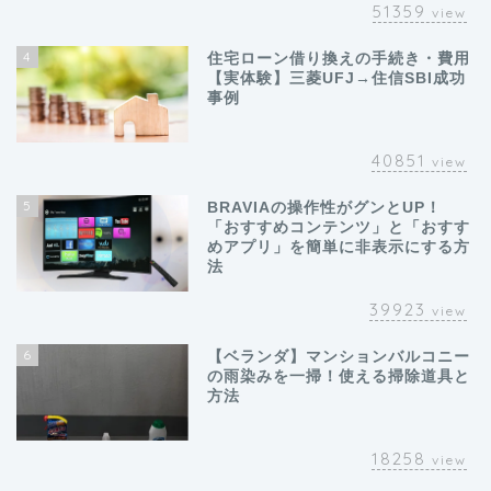
51359
view
4
住宅ローン借り換えの手続き・費用
【実体験】三菱UFJ→住信SBI成功
事例
40851
view
5
BRAVIAの操作性がグンとUP！
「おすすめコンテンツ」と「おすす
めアプリ」を簡単に非表示にする方
法
39923
view
6
【ベランダ】マンションバルコニー
の雨染みを一掃！使える掃除道具と
方法
18258
view