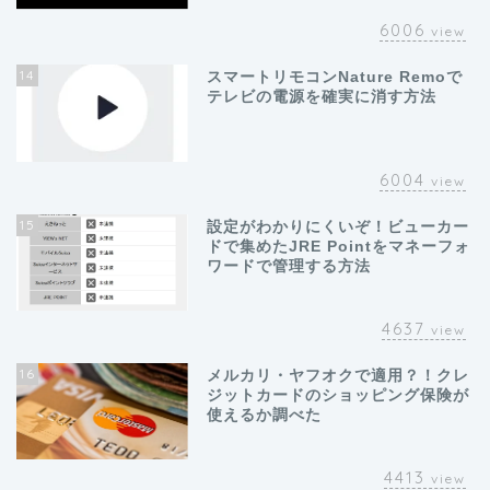
6006
view
14
スマートリモコンNature Remoで
テレビの電源を確実に消す方法
6004
view
15
設定がわかりにくいぞ！ビューカー
ドで集めたJRE Pointをマネーフォ
ワードで管理する方法
4637
view
16
メルカリ・ヤフオクで適用？！クレ
ジットカードのショッピング保険が
使えるか調べた
4413
view