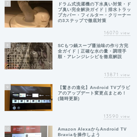
7
ドラム式洗濯機の下水臭い対策・ド
ブ臭い完全解決ガイド｜排水トラッ
プカバー・フィルター・クリーナー
の3ステップで徹底対策
16070
view
8
SCもつ鍋スープ醤油味の作り方完
全ガイド｜正確な水の量・調理手
順・アレンジレシピを徹底解説
13871
view
9
【驚きの進化】Android TVブラビ
アのアップデート変更点まとめ！
(随時更新)
13590
view
10
Amazon AlexaからAndroid TV
Braviaを操作しよう