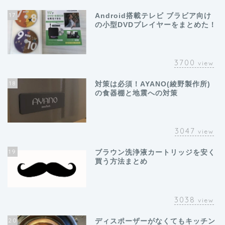
17
Android搭載テレビ ブラビア向け
の小型DVDプレイヤーをまとめた！
3700
view
18
対策は必須！AYANO(綾野製作所)
の食器棚と地震への対策
3047
view
19
ブラウン洗浄液カートリッジを安く
買う方法まとめ
3038
view
20
ディスポーザーがなくてもキッチン